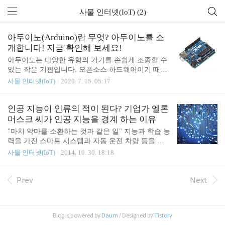
사물 인터넷(IoT) (2)
아두이노(Arduino)란 무엇? 아두이노를 소
개합니다! 지금 확인해 보세요!
아두이노는 다양한 유형의 기기를 손쉽게 조종할 수
있는 작은 기판입니다. 오픈소스 하드웨어이기 때문
에 설계가 모두 공개되어 있다는 점이 특징이고요.
사물 인터넷(IoT)
2020. 7. 15. 05:17
컴퓨터에 아두이노 개발 프로그램(IDE)를 설치하고
간단하게 프로그램을 만든 다음 기판에 프로그램을
업로드하여 실행할 수 있습니다. 아두이노는 Ivrea In
인공 지능이 인류의 적이 된다? 기업가 엘론
teraction Design Institute에서 시제품을 쉽고 빠르게
머스크 씨가 인공 지능을 경계 하는 이유
만들기 위한 바탕으로 만들어낸 기술인데요. 초기에
"마치 악마를 소환하는 것과 같은 일" 지능과 학습 능
는 전기 전자나 프로그래밍 전공이 아닌 학생만을 대
력을 가진 스마트 시스템과 자동 운전 차량 등을 실
상으로 했지만, 지금은 관심이 있는 사람이라면 누구
현하기 위해 인공 지능 (AI)의 연구가 밤낮으로 진행
사물 인터넷(IoT)
2014. 10. 30. 18:18
나 도전하고 다룰 수 있는 도구로 진화했습니다. 아
되고 있다. 한편, 기업가 엘론 머스크 씨는 그 위험성
두이노(Arduino) 기판과 개발 프로그램(IDE)은 예술
에 대해 경종을 울리고 있다. 미국 매사추세츠 공대
가, 디자이너, 취미 활동가, 해커, 초보자를 가리지 않
(MIT)의 Aeronautics and Astronautics Department (항
Prev
Next
고 모든 사람이 사용..
공 우주 공학과)에서 개최된 심포지엄 폐막 연설에서
기업가 엘론 머스크 씨는 인류가 직면한 인공 지능
(AI)의 위험에 대해 경종을 울렸다. 전자 결제 서비스
Blog is powered by
Daum
/ Designed by
Tistory
업체인 미국 PayPal(페이팔)과 전기 자동차를 만드는