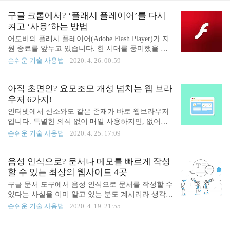
튜브의 키보드 단축키를 모두 정리해 보겠습니다. 덧
면 생각보다 실행하기 쉬운데요. 아래에서 실행 방법
붙여서 이 단축키는 윈도우(Windows), 맥(macOS), 리
을 살펴 보겠습니다. 윈도우 10에서 고전 게임이 실
구글 크롬에서? ‘플래시 플레이어’를 다시
눅스(Linux) 등 운영 ..
행되지 않는 이유? 모든 운영 체제는 시간이 지남에
켜고 ‘사용’하는 방법
따라 구조적으로 많은 변화가 생깁니다. 예전에 있었
어도비의 플래시 플레이어(Adobe Flash Player)가 지
던 하드웨어나 프로그램은 최신 운영 체제에서는 더
원 종료를 앞두고 있습니다. 한 시대를 풍미했을 정
이상 사용하지 않죠. 하드웨어 기술이 발전하고 프로
도로 인터넷 상의 애니메이션과 동영상 표시를 위해
손쉬운 기술 사용법
2020. 4. 26. 00:59
그램도 잦은 업데이트를 거치면서 운영체제도 보다
어디서나 사용되던 기술이 이제 마지막 순간을 눈앞
정교해 졌고, 이에 따라 더 이상 필요치 않은 낡은 코
에 두고 있습니다. 플래시는 모바일 기기에서의 성능
드는 버려지곤 합니다. 예를 들면, 윈도우 10 64비트
과 배터리 효율이 좋지 않았고 보안 문제도 매우 자
아직 초면인? 요모조모 개성 넘치는 웹 브라
버전과 같은 최신 운영체제의 경우 윈도우 95나..
주 발생했었죠. 2021년인 내년부터는 구글 크롬에서
우저 6가지!
플래시를 사용할 수 없게 됩니다. 현재는 플래시 플
인터넷에서 산소와도 같은 존재가 바로 웹브라우저
레이어가 기본적으로 꺼져 있는 상태이고요. 그럼에
입니다. 특별한 의식 없이 매일 사용하지만, 없어서
도 불구하고 2021년 이전인 올 한 해 동안은 크롬에
는 안될 꼭 필요한 존재죠. 이렇게 매일 똑같이 사용
손쉬운 기술 사용법
2020. 4. 25. 17:09
서 플래시 플레이어를 켜고 플래시 컨텐츠를 다시 보
하다 보면 한 가지 잊기 쉬운 사실이 있습니다. 바로
거나 사용할 수 있습니다. 아래에서 그 방법을 알아
이 세상에 말그대로 정말 ‘다양한’ 웹 브라우저가 있
보겠습니다. 먼저, 플래시를 다시 사용하고자 하는
다는 사실입니다. 웹사이트를 순수 텍스트로만 표시
음성 인식으로? 문서나 메모를 빠르게 작성
사이트로 이동합니다. 방문한 웹사이트가 보안..
하는 웹 브라우저에서 개인 정보 보호에 초점을 맞춘
할 수 있는 최상의 웹사이트 4곳
웹 브라우저와 유튜브 등의 인터넷 영상과 음악을 손
구글 문서 도구에서 음성 인식으로 문서를 작성할 수
쉽게 다운로드하고 토렌트를 웹 브라우저 내에서 받
있다는 사실을 이미 알고 있는 분도 계시리라 생각합
을 수 있게 해주는 웹 브라우저에 이르기까지 특색
니다. 구글 문서 도구는 인식률은 상당히 좋지만 음
손쉬운 기술 사용법
2020. 4. 19. 21:55
있는 웹 브라우저가 많습니다. 이번 글에서는 한 번
성인식이 몇 초에 한 번씩 멈추기 때문에 글쓰기의
쯤은 꼭 사용해 보고 싶어지는 웹 브라우저를 한자리
흐름이 끊기는 일이 자주 발생합니다. 간략한 메모를
에 모아 모두 소개 합니다. 마트에서 마음에 드는 과