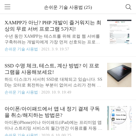
손쉬운 기술 사용법 (25)
XAMPP가 아닌? PHP 개발이 즐거워지는 최
상의 무료 서버 프로그램 5가지!
수년 동안 XAMPP는 테스트를 위해 로컬 웹 서버를
구축하려는 개발자에게 가장 먼저 선호되는 프로그
램이었습니다. 하지만 테스트용 웹 서버 구축을 간편
손쉬운 기술 사용법
2021. 3. 9. 19:57
하게 할 수 있는 프로그램이 XAMPP만 있는 것은 아
니죠. 이밖에도 XAMPP 서버를 대신할 훌륭한 무료
대안이 생각보다 많습니다. 지금부터 어떤 프로그램
SSD 수명 체크, 테스트, 계산 방법? 이 프로
이 있는지 하나씩 알아보겠습니다! XAMPP 서버의
그램을 사용해보세요!
무료 대안 중에서 가장 뛰어난 프로그램을 엄선했습
하드 디스크가 서서히 SSD로 대체되고 있습니다. SS
니다. * EasyPHP Devserver * WampServer * Ampps *
D는 모터로 회전하는 부분이 없어서 소리가 전혀 나
SecureWamp * USB 웹 서버 EasyPHP DevServer 가장
지 않고 기존 하드 디스크(HDD) 보다 훨씬 더 빠르며
손쉬운 기술 사용법
2020. 10. 9. 19:49
먼저 소개하고 살펴볼 프로그램은 EasyPHP DevServe
외부의 충격에도 쉽게 파손되지 않습니다. 이 때문인
r입니다. 웹 서버 구축과 설정, 유지 관리 과정에서
지 하드 디스크와 비교했을 때 용량에 비해 다소 비
번거롭거나 반복되는 작업 전체를..
싼데요. 이런 이유로 일부 사용자는 SSD 구입을 꺼리
아이폰/아이패드에서 앱 내 정기 결제 구독
기도 합니다. 컴퓨터 업그레이드를 위해 SSD 구입을
을 취소/해지하는 방법은?
고려하고 계신다면 제조사나 브랜드에 따라 'SSD 수
아이폰(iPhone)이나 아이패드(iPad)에는 프리미엄 앱
명'에 차이가 발생한다는 점을 염두에 두셔야 할듯
이나 스트리밍 서비스의 월간/연간 이용료를 자동 결
합니다. 보통 SSD의 성능이나 수명은 드라이브 사용
제 및 지불 할 수 있는 ‘구독’ 기능이 있습니다. 주로
손쉬운 기술 사용법
2020. 6. 10. 00:25