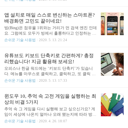
기간, 여러 해에 걸친 총 기록 가능 용량(TBW), 일일
TV 생방송 및 다시 보기 앱인 푹(Pooq)/웨이브(wavv
드라이브 기록 용량(DWPD)의 세 가지 요소를 기준
e)나 음악 서비스와 같은 스트리밍 서비스 앱, 혹은
으로 드라이브를 평가하는데요. 그렇다면 믿음직하
밀리의 서재 같은 전자책 서비스 앱에서 월간/연간
앱 설치로 매일 스스로 변신하는 스마트폰?
고 평판이 좋은 제조업체의 제품..
정기 이용권을 ‘구독’할 수 있도록 하고 있는데요. 결
배경화면 고민도 끝이네요!
제는 순식간이지만 나중에 구독을 취소하고 해지하
빙(Bing)은 점유율 1위와는 거리가 먼 검색 엔진 인데
려고 보면 메뉴나 버튼이 어디에 있는지 찾기가 어렵
요. 그럼에도 모두가 빙에서 훌륭하다고 인정하는 점
습니다. 얼핏 생각하기엔 앱 스토어(App Store) 앱에
하나가 있습니다. 바로 아름답고 근사한 배경 화면인
손쉬운 기술 사용법
2020. 5. 13. 21:24
서 할 수 있을 것 같지만 실제로는 아니고요. 앱 스토
데요. 이제이 배경화면을 안드로이드 폰에서도 사용
어 설정에도 ‘구독 취소’는 없습니다. 그럼 대체 어디
할 수 있게 되었습니다. 마이크로소프트가 빙 월페이
서 구독 취소를 해야 할까요? 힌트를 하나 드리면 설
퍼 앱을 출시한 덕분인데요. 앱 설치만으로 매일 아
유튜브도 키보드 단축키로 간편하게? 총정
정에서 의외의..
침 새로운 잠금 화면과 배경 화면을 만나볼 수 있습
리했습니다! 지금 활용해 보세요!
니다. 앱을 실행한 다음 잠금 화면과 배경 화면의 그
오피스나 한글 워드에는 ‘키보드 단축키’가 있습니
림을 매일 새로운 사진으로 바꾸도록 설정할 수 있는
다. 메뉴를 마우스로 클릭하고, 클릭하고, 또 클릭 해
데요. 빙에서 제공하는 방대한 작품 사진 가운데 마
야 사용할 수 있는 기능을 키보드의 특정 키를 눌러
손쉬운 기술 사용법
2020. 5. 13. 17:33
음에 드는 사진을 직접 고를 수도 있습니다. 사진이
바로 사용할 수 있어 간편한데요. 혹시 유튜브(YouTu
종류별로 분류도 잘 되어 있고 화면 디자인이나 구성
be)에도 이런 단축키가 있다는 사실, 알고 계셨나요?
도 사용하기 편리하네요. 원한 다면 일주일에 한 번
마우스로 클릭하지 않고도 재생/일시 중지는 물론, 1
윈도우 10, 추억 속 고전 게임을 실행하는 최
씩 교체하거나 한 달에 한 번씩 바꾸도록 사진 교체..
0초 전 장면으로 이동하거나 영상이 더 빠른 속도로
상의 비결 5가지
재생되도록 재생 속도를 높이고, 재생 목록의 다음
추억 속 그 게임을 다시 실행해 보고 싶으신가요? 게
영상을 재생하거나 혹은 자막 열기/닫기를 키보드 키
임이 세상에 나온지 얼마나 오래 됐는지에 따라 방법
를 한번 눌러 바로 할 수 있습니다. 실제로 사용해보
이 약간씩 다릅니다. 게임의 출시 연도에 따라 번거
손쉬운 기술 사용법
2020. 4. 26. 18:07
면 그 편리함을 바로 실감하게 되는데요. 아래에 유
로운 과정이 있을 수도 있지만 차근차근 살펴보다 보