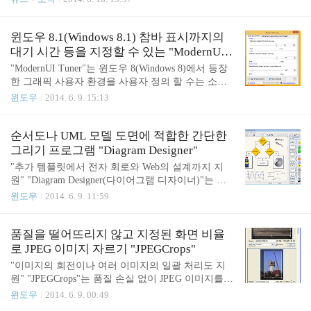
(약 100만원)에 가까운 노트북 PC의 가격을 한결 같
때문입니다. 2분기에 대해 인텔이 예상하고 있는 매출은 137±3억 달
이 500 달러(약 50만원) 수준까지 낮췄다는 점에서
러입니다. 지난 130±5억 달러의 예상보다 큽니다. 여기서 새로 나타
이후 PC 시장에 미친 영향이 매우 ..
난 140억이라는 선은 지금까지의 최저 지침에서 125억 달러를 훨씬
윈도우 8.1(Windows 8.1) 참바 표시까지의
웃돕니다. Yahoo Finance (야후 금융)에 따르면, 이 분기의 합의 예보
대기 시간 등을 지정할 수 있는 "ModernUI T
는 130.2억 달러였기 때문에, 인텔은 이것도 손쉽게 넘어 버립니다.
uner"
"ModernUI Tuner"는 윈도우 8(Windows 8)에서 등장
모든 연도의 매출은 제자리 걸음일 것이라는 예상부터 증가로 돌아
한 그래픽 사용자 환경을 사용자 정의 할 수는 소프
섰습니다. 총 이익율 예상도 1% 증가해서 64% 전후가 되었습니다.
트웨어입니다. 64비트 버전을 포함, 윈도우 8.1 업데
윈도우
2014. 6. 9. 15:13
..
이트 1 (Windows 8.1 Update)도 지원하는, 기부 환영
의 오픈 소스, 자유 소프트웨어로서 공식 웹사이트에
서 다운로드 할 수 있습니다. 사용자 지정할 수 있는
순서도나 UML 모델 도면에 적합한 간단한
항목은 4개의 탭으로 나뉘어 있으며, [Close apps beha
그리기 프로그램 "Diagram Designer"
vior] 탭에서 Windows 스토어 앱을 닫을 때의 작업에
"추가 템플릿에서 전자 회로와 Web의 설계까지 지
대해 사용자 정의할 수 있습니다. 앱을 닫기 위해서,
원" "Diagram Designer(다이어그램 디자이너)"는 순
화면 위로 부터 아래로 미는 스와이프, 혹은 드래그
서도나 UML 모델의 도면에 적합한 간단한 드로잉
윈도우
2014. 6. 9. 11:59
하는 거리 등도 개별적으로 설정할 수 있습니다. 또
소프트웨어입니다. Windows 98/Me/2000/XP/Vista/7/8
한 [Charms Bars] 탭에서는 화면 오른쪽과 왼쪽에 마
에서 사용할 수 있는 기부 환영의 자유 소프트웨로
우스 커서를 이동한 ..
아래의 공식 웹사이트에서 다운로드 할 수 있습니다.
품질을 떨어뜨리지 않고 지정된 화면 비율
이 소프트웨어는 드래그 앤 드롭으로 쉽게 순서도를
로 JPEG 이미지 자르기 "JPEGCrops"
그릴 수 있는 벡터 그래픽 도구입니다. 사용하려면
"이미지의 회전이나 여러 이미지의 일괄 처리도 지
먼저 화면 오른쪽에 있는 템플릿 팔레트에서 도형이
원" "JPEGCrops"는 품질 손실 없이 JPEG 이미지를
나 커넥터(선)를 드래그 앤 드롭으로 추가해 나갑니
자를 수 있는 프로그램입니다. 기부를 환영하는 무료
윈도우
2014. 6. 9. 00:49
다. 이미지 파일을 드래그 앤 드롭하여 추가 할 수 있
소프트웨어로, 글을 쓰면서 확인해 보니 윈도우 8.1