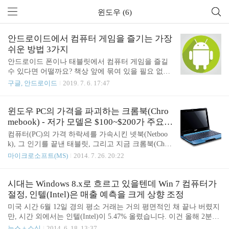
윈도우 (6)
안드로이드에서 컴퓨터 게임을 즐기는 가장
쉬운 방법 3가지
안드로이드 폰이나 태블릿에서 컴퓨터 게임을 즐길
수 있다면 어떨까요? 책상 앞에 묶여 있을 필요 없이
언제 어디서나 자유롭게 PC용 게임을 즐길 수 있겠
구글, 안드로이드
2019. 7. 6. 17:47
죠. 안드로이드 게임이 발전을 거듭하고 있지만 컴퓨
터 게임 보다는 아직 2% 부족한 부분이 있습니다. 좀
더 깊이 있고 본격적인 게임을 즐기고 싶다면 PC 게
윈도우 PC의 가격을 파괴하는 크롬북(Chro
임만한게 없죠. 혹시 안드로이드에서 컴퓨터 게임을
mebook) - 저가 모델은 $100~$200가 주요
즐겨 보신 적이 있으신가요? 생각만 하고 아직 시도
격전지로
컴퓨터(PC)의 가격 하락세를 가속시킨 넷북(Netboo
는 해보지 않으셨다구요? 그렇다면 이번 기회에 시도
k), 그 인기를 끝낸 태블릿, 그리고 지금 크롬북(Chro
해보시는 건 어떨까요? 아래에서 안드로이드에서 컴
mebook)이 등장함에 따라 윈도우 PC는 새로운 저가
마이크로소프트(MS)
2014. 7. 26. 20:22
퓨터 게임을 즐기는 방법을 살펴보겠습니다. 방법 1.
격화의 시기를 맞이하려 하고 있다. 넷북(Netbook)의
안드로이드용으로 이식된 버전이 있는지 확인 가장
재등장인가? "넷북(Netbook)"이라는 키워드를 기억
먼저 플레이하려는 게임의 안드로이드 이식 버전이
하고 있는가. 2007~2008년경에 주목을 받다가, 그로
시대는 Windows 8.x로 흐르고 있을텐데 Win 7 컴퓨터가
있는지 찾아보세요. 소개할 방법 가운데 가장 쉬운
부터 2~3년 후 조용히 사라져간 저가격 노트 PC 제품
절정, 인텔(Intel)은 매출 예측을 크게 상향 조정
방법..
의 총칭이다. 액정 화면이 작고, CPU로는 인텔 아톰
미국 시간 6월 12일 경의 평소 거래는 거의 평면적인 채 끝나 버렸지
(Intel Atom)을 탑재하는 등 하드웨어의 제약이 컸지
만, 시간 외에서는 인텔(Intel)이 5.47% 올렸습니다. 이건 올해 2분기
만, 그 때까지 가격이 아무리 싸다 해도 1,000 달러
와 전체 연도 매출에 대한 강세의 지침과, 매출 총 이익의 작은 변화
뉴스 + 소식
2014. 6. 18. 13:37