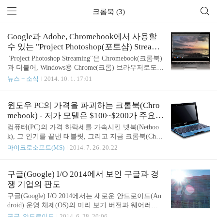
크롬북 (3)
Google과 Adobe, Chromebook에서 사용할
수 있는 "Project Photoshop(포토샵) Streami
ng"을 발표
"Project Photoshop Streaming"은 Chromebook(크롬북)
과 더불어, Windows용 Chrome(크롬) 브라우저로도
이용할 수 있는 Web 앱 버전 Photoshop(포토샵). 베타
뉴스 + 소식
2014. 10. 1. 17:01
버전에서는 GPU 사용 기능이나 프린트 기능을 이용
할 수 없지만, 일반 컴퓨터 버전 Photoshop과 거의 같
은 기능을 탑재하고 있다. 미국 Google(구글)은 9월 2
윈도우 PC의 가격을 파괴하는 크롬북(Chro
9일(현지 시간), 미국 Adobe Systems(어도비)와의 협
mebook) - 저가 모델은 $100~$200가 주요
력 하에 Chromebook에서 사용할 수 있는 Photoshop인
격전지로
컴퓨터(PC)의 가격 하락세를 가속시킨 넷북(Netboo
"Project Photoshop Streaming"의 서비스를 시작했다
k), 그 인기를 끝낸 태블릿, 그리고 지금 크롬북(Chro
고 발표했다. 먼저, 미국의 교육 기관 전용 Creative Cl
mebook)이 등장함에 따라 윈도우 PC는 새로운 저가
마이크로소프트(MS)
2014. 7. 26. 20:22
oud사용자에게 베타 판을 제공한다. Chromebook용
격화의 시기를 맞이하려 하고 있다. 넷북(Netbook)의
다른..
재등장인가? "넷북(Netbook)"이라는 키워드를 기억
하고 있는가. 2007~2008년경에 주목을 받다가, 그로
구글(Google) I/O 2014에서 보인 구글과 경
부터 2~3년 후 조용히 사라져간 저가격 노트 PC 제품
쟁 기업의 판도
의 총칭이다. 액정 화면이 작고, CPU로는 인텔 아톰
구글(Google) I/O 2014에서는 새로운 안드로이드(An
(Intel Atom)을 탑재하는 등 하드웨어의 제약이 컸지
droid) 운영 체제(OS)의 미리 보기 버전과 웨어러블
만, 그 때까지 가격이 아무리 싸다 해도 1,000 달러
기기 등이 발표됐다. 이번 발표로 애플(Apple), 마이
구글, 안드로이드
2014. 6. 28. 20:06