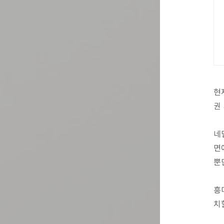
현
권
네
면
뿐
흥
치