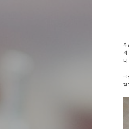
후
의
니
물
갤