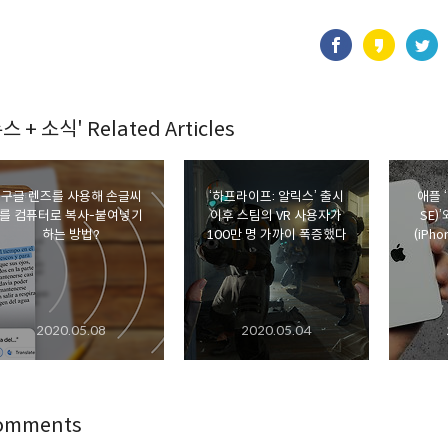
스 + 소식' Related Articles
구글 렌즈를 사용해 손글씨
‘하프라이프: 알릭스’ 출시
애플 ‘
를 컴퓨터로 복사-붙여넣기
이후 스팀의 VR 사용자가
SE)
하는 방법?
100만 명 가까이 폭증했다
(iPho
2020.05.08
2020.05.04
omments