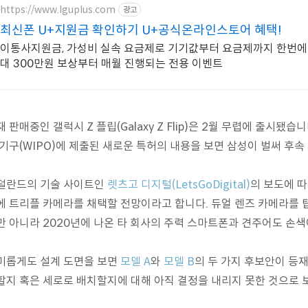
https://www.lguplus.com
광고
최신폰 U+지원금 확인하기 U+공식온라인스토어 혜택!
이통사지원금, 가성비 실속 요금제로 기기값부터 요금제까지 한번에 D
대 300만원 보상부터 매월 진행되는 전용 이벤트
재 판매중인 갤럭시 Z 플립(Galaxy Z Flip)은 2월 무렵에 출시됐
 기구(WIPO)에 제출된 새로운 특허의 내용을 보면 삼성이 벌써 후속
덜란드의 기술 사이트인
렛츠고 디지털(LetsGoDigital)
의 보도에 따르
에 트리플 카메라를 채택할 전망이라고 합니다. 듀얼 렌즈 카메라를 
만 아니라 2020년에 나온 타 회사의 주력 스마트폰과 견주어도 손색
미롭게도 설계 도면을 보면
모델 A
와
모델 B
의 두 가지 후보안이 등
할지 혹은 세로로 배치할지에 대해 아직 결정을 내리지 못한 것으로 