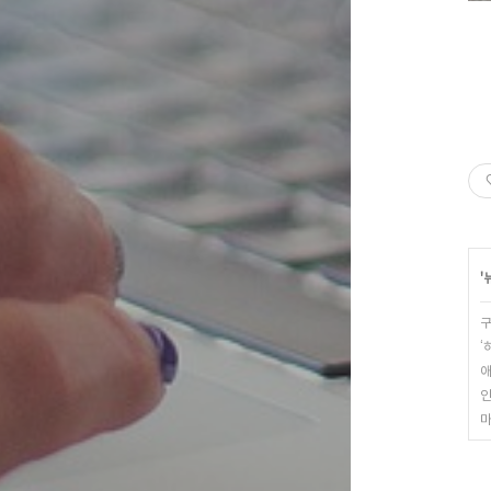
'
구
‘
애
인
마