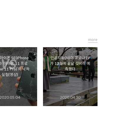
more
아이폰 SE(iPhone
인공지능(AI)이 코로나19
’와 ‘아이폰 11 프로
가 12월에 끝날 것이라 예
ne 11 Pro)’의 낙하
측했다
실험(영상)
2020.05.04
2020.04.30