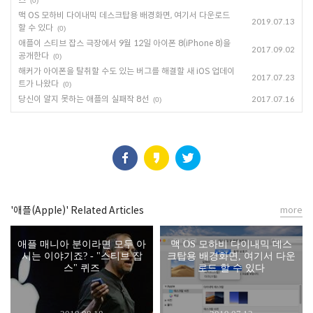
(0)
맥 OS 모하비 다이내믹 데스크탑용 배경화면, 여기서 다운로드
2019.07.13
할 수 있다
(0)
애플이 스티브 잡스 극장에서 9월 12일 아이폰 8(iPhone 8)을
2017.09.02
공개한다
(0)
해커가 아이폰을 탈취할 수도 있는 버그를 해결할 새 iOS 업데이
2017.07.23
트가 나왔다
(0)
당신이 알지 못하는 애플의 실패작 8선
2017.07.16
(0)
'애플(Apple)' Related Articles
more
애플 매니아 분이라면 모두 아
맥 OS 모하비 다이내믹 데스
시는 이야기죠? - "스티브 잡
크탑용 배경화면, 여기서 다운
스" 퀴즈
로드 할 수 있다