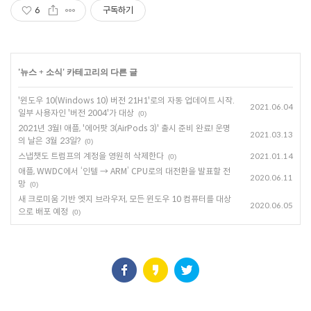
6
구독하기
'
뉴스 + 소식
' 카테고리의 다른 글
'윈도우 10(Windows 10) 버전 21H1'로의 자동 업데이트 시작.
2021.06.04
일부 사용자인 '버전 2004'가 대상
(0)
2021년 3월! 애플, '에어팟 3(AirPods 3)' 출시 준비 완료! 운명
2021.03.13
의 날은 3월 23일?
(0)
스냅챗도 트럼프의 계정을 영원히 삭제한다
2021.01.14
(0)
애플, WWDC에서 ‘인텔 → ARM’ CPU로의 대전환을 발표할 전
2020.06.11
망
(0)
새 크로미움 기반 엣지 브라우저, 모든 윈도우 10 컴퓨터를 대상
2020.06.05
으로 배포 예정
(0)