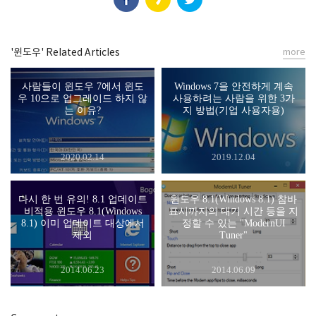
'윈도우' Related Articles
more
사람들이 윈도우 7에서 윈도
Windows 7을 안전하게 계속
우 10으로 업그레이드 하지 않
사용하려는 사람을 위한 3가
는 이유?
지 방법(기업 사용자용)
2020.02.14
2019.12.04
다시 한 번 유의! 8.1 업데이트
윈도우 8.1(Windows 8.1) 참바
비적용 윈도우 8.1(Windows
표시까지의 대기 시간 등을 지
8.1) 이미 업데이트 대상에서
정할 수 있는 "ModernUI
제외
Tuner"
2014.06.23
2014.06.09