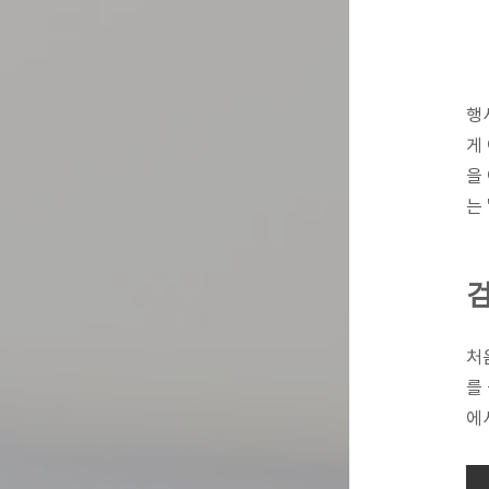
행
게
을
는 
검
처
를
에