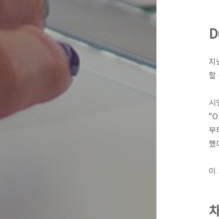
D
지난
할 
시
"O
부
했
이
차