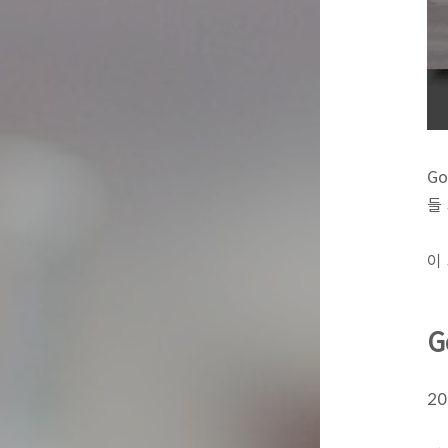
Go
들
이
G
20