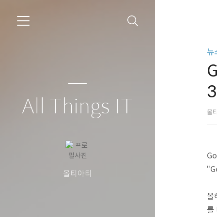
뉴
G
All Things IT
올
Go
"G
올티아티
올
를