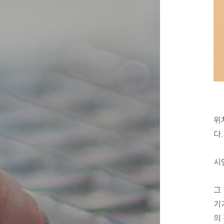
위
다.
시
그 
기
의