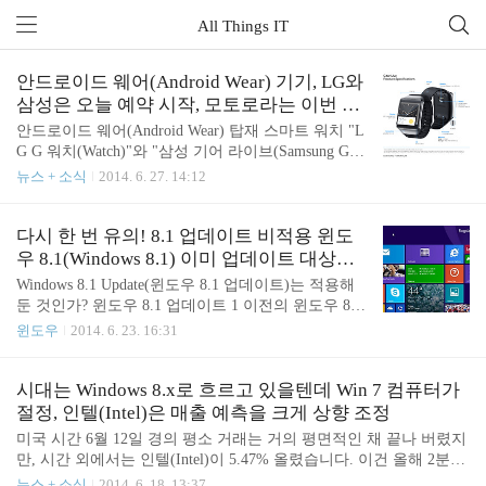
All Things IT
안드로이드 웨어(Android Wear) 기기, LG와
삼성은 오늘 예약 시작, 모토로라는 이번 여
름에
안드로이드 웨어(Android Wear) 탑재 스마트 워치 "L
G G 워치(Watch)"와 "삼성 기어 라이브(Samsung Gear
Live)"의 예약이 오늘부터 시작된다. 구글 I/O (Googl
뉴스 + 소식
2014. 6. 27. 14:12
e I/O)에서 음성으로 메모 입력과 페어링한 스마트폰
의 음악 재생, 구글 나우(Google Now) 카드 표시 등의
시연이 이어졌다. 미 현지 시간으로 6월 25일, 구글은
다시 한 번 유의! 8.1 업데이트 비적용 윈도
연례 개발자 회의인 "구글 I/O 2014 (Google I/O 201
우 8.1(Windows 8.1) 이미 업데이트 대상에
4"에서 3월에 발표한 웨어러블 기기 플랫폼 "안드로
서 제외
Windows 8.1 Update(윈도우 8.1 업데이트)는 적용해
이드 웨어(Android Wear)"의 세부 내용을 선보였다.
둔 것인가? 윈도우 8.1 업데이트 1 이전의 윈도우 8.1
국내 LG 전자의 "LG G Watch"와 삼성 전자의 "기어
(Windows 8.1) 사용자는 이미 향후의 최신 업데이트
윈도우
2014. 6. 23. 16:31
라이브(Gear Live)"가 이날 구글 플레이(Google Play)
를 받을 수 없는 상태이기 때문에 주의가 필요하다.
에서 예약 시작됐다. ..
Windows 8.1 Update를 도입하지 않으면 위험? 마이크
로소프트(Microsoft)는 매달 두 번째 화요일에 윈도우
시대는 Windows 8.x로 흐르고 있을텐데 Win 7 컴퓨터가
(Windows) 소프트웨어를 위한 정기 업데이트를 배포
절정, 인텔(Intel)은 매출 예측을 크게 상향 조정
하고 있다. 대상 OS가 지원 기간 내인 경우, 사용자는
미국 시간 6월 12일 경의 평소 거래는 거의 평면적인 채 끝나 버렸지
윈도우 업데이트(Windows Update) 등을 통해 이 업데
만, 시간 외에서는 인텔(Intel)이 5.47% 올렸습니다. 이건 올해 2분기
이트를 받는 게 가능하다. 그러나 조건이 있다. 예를
와 전체 연도 매출에 대한 강세의 지침과, 매출 총 이익의 작은 변화
뉴스 + 소식
2014. 6. 18. 13:37