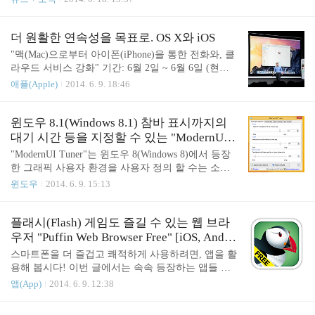
들어 최신의 윈도우 8.1(Windows 8.1)이라 해도 이 업
때문입니다. 2분기에 대해 인텔이 예상하고 있는 매출은 137±3억 달
데이트를 구할 수 없는 경우도 있다. 2014년 4월 9일..
러입니다. 지난 130±5억 달러의 예상보다 큽니다. 여기서 새로 나타
난 140억이라는 선은 지금까지의 최저 지침에서 125억 달러를 훨씬
더 원활한 연속성을 목표로. OS X와 iOS
웃돕니다. Yahoo Finance (야후 금융)에 따르면, 이 분기의 합의 예보
"맥(Mac)으로부터 아이폰(iPhone)을 통한 전화와, 클
는 130.2억 달러였기 때문에, 인텔은 이것도 손쉽게 넘어 버립니다.
라우드 서비스 강화" 기간: 6월 2일 ~ 6월 6일 (현지
모든 연도의 매출은 제자리 걸음일 것이라는 예상부터 증가로 돌아
시간) 장소: Moscone Center West (모스콘 센터 서관)
애플(Apple)
2014. 6. 9. 18:46
섰습니다. 총 이익율 예상도 1% 증가해서 64% 전후가 되었습니다.
개발 코드 이름을 미국 캘리포니아의 명소로 정하고
..
있는 OS X (오에스 텐)은 현재 10.9에 해당하는 "매
버릭스(Mavericks)"에서 10.10에 해당되는 "요세미티
윈도우 8.1(Windows 8.1) 참바 표시까지의
(Yosemite )"로 이동합니다. 애플의 세계 개발자 회의,
대기 시간 등을 지정할 수 있는 "ModernUI T
WWDC 2014의 기조 연설에서 소프트웨어 담당 수석
uner"
"ModernUI Tuner"는 윈도우 8(Windows 8)에서 등장
부사장인 크레이그 페더리기 씨는 요세미티(Yosemit
한 그래픽 사용자 환경을 사용자 정의 할 수는 소프
e)의 변경 사항을 "인터페이스(Interface)", "앱(App
트웨어입니다. 64비트 버전을 포함, 윈도우 8.1 업데
윈도우
2014. 6. 9. 15:13
s)", "연속성(Continuity)"이라고 했습니다. 이 글에서
이트 1 (Windows 8.1 Update)도 지원하는, 기부 환영
는 그 중 "연속성(Continuity)"..
의 오픈 소스, 자유 소프트웨어로서 공식 웹사이트에
서 다운로드 할 수 있습니다. 사용자 지정할 수 있는
플래시(Flash) 게임도 즐길 수 있는 웹 브라
항목은 4개의 탭으로 나뉘어 있으며, [Close apps beha
우저 "Puffin Web Browser Free" [iOS, Androi
vior] 탭에서 Windows 스토어 앱을 닫을 때의 작업에
d]
스마트폰을 더 즐겁고 쾌적하게 사용하려면, 앱을 활
대해 사용자 정의할 수 있습니다. 앱을 닫기 위해서,
용해 봅시다! 이번 글에서는 속속 등장하는 앱들 중
화면 위로 부터 아래로 미는 스와이프, 혹은 드래그
에서 All Things IT가 엄선한, 스마트폰 사용자의 필
앱(App)
2014. 6. 9. 12:38
하는 거리 등도 개별적으로 설정할 수 있습니다. 또
수 "아이언맨" 앱을 소개합니다! 앱 이름: Puffin Web
한 [Charms Bars] 탭에서는 화면 오른쪽과 왼쪽에 마
Browser Free (퍼핀 웹 브라우저 프리) 개발자: Cloud
우스 커서를 이동한 ..