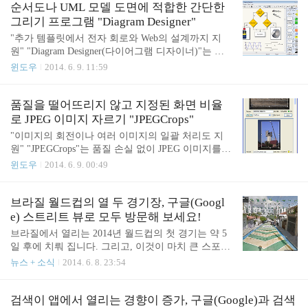
Mosa Inc. 가격: 일부를 제외하고는 유료 (Android 1
순서도나 UML 모델 도면에 적합한 간단한
년 1,924원, iOS 6개월 991원) 지원 OS: iOS 6.0 이상,
그리기 프로그램 "Diagram Designer"
Android 2.3 이상 플래시(Flash)를 지원하는 "Puffin W
"추가 템플릿에서 전자 회로와 Web의 설계까지 지
eb Browser Free" 어도비(Adobe)에서 안드로이드(And
원" "Diagram Designer(다이어그램 디자이너)"는 순
roid) 기기와 iOS 기기용 플래시(Flash)에 대한 지원을
서도나 UML 모델의 도면에 적합한 간단한 드로잉
윈도우
2014. 6. 9. 11:59
중단하고 있다는 사실은 이미 알고 계시겠지만. iOS
소프트웨어입니다. Windows 98/Me/2000/XP/Vista/7/8
버전은 비공식..
에서 사용할 수 있는 기부 환영의 자유 소프트웨로
아래의 공식 웹사이트에서 다운로드 할 수 있습니다.
품질을 떨어뜨리지 않고 지정된 화면 비율
이 소프트웨어는 드래그 앤 드롭으로 쉽게 순서도를
로 JPEG 이미지 자르기 "JPEGCrops"
그릴 수 있는 벡터 그래픽 도구입니다. 사용하려면
"이미지의 회전이나 여러 이미지의 일괄 처리도 지
먼저 화면 오른쪽에 있는 템플릿 팔레트에서 도형이
원" "JPEGCrops"는 품질 손실 없이 JPEG 이미지를
나 커넥터(선)를 드래그 앤 드롭으로 추가해 나갑니
자를 수 있는 프로그램입니다. 기부를 환영하는 무료
윈도우
2014. 6. 9. 00:49
다. 이미지 파일을 드래그 앤 드롭하여 추가 할 수 있
소프트웨어로, 글을 쓰면서 확인해 보니 윈도우 8.1
습니다. 레이어는 배경을 포함 해 4개까지 사용할 수
(Windows 8.1)에서도 잘 동작하는 것 같습니다. 아래
있으며, 문서 오른쪽 아래에 있는 탭으로 전환 할 수
에 있는 개발사의 웹사이트에서 다운로드 할 수 있습
브라질 월드컵의 열 두 경기장, 구글(Googl
있습니다. 도..
니다. 이 프로그램은 JPEG 이미지를 열화 현상, 화실
e) 스트리트 뷰로 모두 방문해 보세요!
저하 없이도 크기를 조정할 수 있게 해주는 명령 프
브라질에서 열리는 2014년 월드컵의 첫 경기는 약 5
롬프트 도구 "jpegtran"을 사용하기 쉽게 그래픽(GUI)
일 후에 치뤄 집니다. 그리고, 이것이 마치 큰 스포츠
방식으로 바꾼 것입니다. JPG 이미지의 회전과 자르
행사의 전통에 서서히 되고 있는 것처럼, 구글(Googl
뉴스 + 소식
2014. 6. 8. 23:54
기와 같은 처리를 이미지 품질을 있는 그대로, 손실
e)은 미 현지 시간으로 6월 4일경, 12개의 모든 월드
하나 없이 유지하면서 할 수 있습니다. 사용법은 간
컵 경기장을 스트리트 뷰로 공개했습니다. 경기장뿐
단합니다. JPG 이미지를 메인 창에 드래그 앤 드롭한
만 아니라, 주변과 브라질 국내의 다른 장소도 찍고
검색이 앱에서 열리는 경향이 증가, 구글(Google)과 검색
후 가..