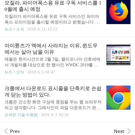
도 동일하게 표기되고 있음을 알 수 있습니다. 그러
모질라, 파이어폭스용 유료 구독 서비스를 1
플의 소프트웨어 엔지니어링 담당 선임 부사..
나 미 현지 애플 관련 정보 사이트 9to5mac에 따르면
0월에 출시 예정
미 현지 시간으로 6월 10일 경 애플 공식 사이트 첫
모질라가 파이어폭스용 유료 구독 서비스인 파이어
화면에 "Coming September(9월 출시)"라는 문구가 적
폭스 프리미엄을 출시할 예정이라고 밝혔습니다. 이
혀 있었다고 합니다. 맥프로 부분에 있는 뉴스 통지
내용은 모질라의 CEO인 크리스 비어드가 독일 미디
뉴스 + 소식
2019. 6. 11. 15:12
링크(Notify me)를 클릭하면 나타나는 팝업창 내에
어 t3n과의 인터뷰에서 밝힌 내용인데요. 비어드 씨
해당 문구가 적혀 있었으며 9to5mac에도 해당 스크린
에 따르면 모질라의 주요 수입원은 검색 사업에 위한
샷이 게재되어 있습니다. 신형 맥 프로의 제품 페이
것 약 90%를 차지하고 있다고 합니다. 이 수익원을
아이튠즈가 맥에서 사라지는 이유, 윈도우
지에도 동일한 ..
다양화함으로써 비즈니스 위험을 방지하고 동시에
에서는 살아 남을 이유
사용자의 깊은 관계를 구축하는 것이 목적으로 보입
애플은 현지시간으로 2월 3일, 캘리포니아 산호세에
니다. 단, 구독 서비스가 10월에 출시한다는 내용은
서 개발자를 대상으로 한 행사인 WWDC 2019를 개
밝혔지만 그 내용에 대해서는 구체적으로 밝히지 않
최했습니다. 기조 연설에서는 아이폰과 아이패드 작
뉴스 + 소식
2019. 6. 5. 01:47
았습니다. VPN 및 클라우드 스토리지의 가능성이 시
동시키는 상징적인 운영체제인 iOS에서 아이패드용
사되고 있지만 알고 있는 것은 그 정도입니다. 여러
운영체제가 독립해서 iPad OS가 되는 등 많은 발표가
기능을 포함하는 하나의 구독 서비스가 나오는지 혹
이루어졌습니다. 본래의 개발자 대상 행사라는 측면
크롬에서 다운로드 표시줄을 단축키로 손쉽
은 각 기능이 별도의 서비스로 나을 것인지에 대해서
에서 보면 맥 프로가 오랜만에 업데이트 되었고 6K
게 닫는 방법이 있다.
도 아직은..
해상도와 HDR을 지원하는 고화질 디스플레이인 “프
크롬은 간소한 화면 구성에 중점을 두는 웹 브라우저
로 디스플레이 XDR”, 애플용 각종 플랫폼 및 사용자
라고 생각합니다. 그래서인지 파일 다운로드가 완료
인터페이스 설계를 쉽게 할 수 있는 “스위프트 UI”
되면 화면 아래쪽에 표시되는 다운로드 표시줄이 어
손쉬운 기술 사용법
2019. 6. 3. 02:34
등이 단연 기조연설에 화제 거리였지만, 아이튠즈가
색해 보일 때가 많은데요. 파일 다운로드가 끝난 직
없어진다는 소식에 적잖히 당황하신 분도 많이 계셨
후 표시되는 다운로드 표시줄은 이미 파일 로드가 끝
을 겁니다. 아시다시피 아이튠즈는 아이폰, 아이 패
나서 더이상 필요치 않은데도 직접 클릭해서 닫아주
Prev
Next
드 및 아이팟의 데이터를 동기화는 프로그램으로..