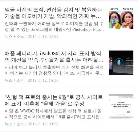
안드로이드용으로 이식된 버전이 있는지 확인 가장
임을 실행할 때뿐만 아니라 개발 중인 안드로이드 앱
먼저 플레이하려는 게임의 안드로이드 이식 버전이
을 테스트 하는 장소로 활용하기에도 매우 좋습니다.
얼굴 사진의 조작, 편집을 감지 및 복원하는
있는지 찾아보세요. 소개할 방법 가운데 가장 쉬운
맥 사용자로서 활용할만한 안드로이드 에뮬레이터로
기술을 어도비가 개발. 악의적인 가짜 뉴스
방법..
는 어떤 것들이 있는지 살펴 보겠습니다. 녹스 게임
이미지 등에 대한 대책
진짜와 구별하기 어려울 정도로 이미지를 편집 및 수
을 즐기기에 좋은 안드로이드 에뮬레이터를 찾고 계
정 할 수 있는 프로그램의 대명사인 Photoshop. Photo
셨다면 녹스 앱 플레이어가 좋습니다. 게임을 본격적
shop을 개발한 Adobe에서 이번에는 얼굴 사진의 조
뉴스 + 소식
2019. 6. 18. 02:03
으로 즐기는데 필수라고 할 수 있는 게임 컨트롤러도
작이나 편집을 AI를 통해 자동 감지하는 기술을 개발
지원합니다. 녹스를 활용에 개발 중인 앱을 테스트할
했습니다. 게다가 가공 후의 이미지에서 유추하여 가
수도 있지만 안드로이드 게이머를 염두에 두고 프로
공 이전의 이미지를 정밀하게 '복원'하기까지 할 수
애플 페더리기, iPadOS에서 시리 표시 방식
그램을 구성한 모습입니다. 녹스는 맥 OS에서도 쉬
있다고 합니다. 사람에 따라서는 어째서 그런 일을
의 개선을 약속. 단, 올가을 출시는 어려울
운 설치가 가능하고 ..
하는 건가! 하고 통곡하고 싶어지는 무서운 기술입니
것으로.
시리야 하고 불러서 호출하면 기기 전체 화면을 뒤덮
다. 이 기술을 발표한 것은 어도비의 연구 부문인 Ad
어 버리는 시리의 청취중 인터페이스. 지금까지 무엇
obe Research와 미국 대학 UC 버클리의 연구자 그룹
을 하고 있었는지 알 수 없게 되어 버리는 바람에 악
뉴스 + 소식
2019. 6. 12. 16:36
입니다. 포토샵으로 대표되는 이미지 편집 도구는 많
평이 많았던 이런 화면 구성이 iPadOS에서 앞으로 개
은 사람들에게 표현과 창작의 기회를 준 반면, 악의
선될지도 모른다는 가능성이 보도되고 있습니다. iO
적인 편집과 가짜 뉴스 등 이미지의 진위 여부 확인
S 보다 뒤늦게 도입된 맥 OS 버전의 시리는 실행하면
"신형 맥 프로의 출시는 9월"로 공식 사이트
이 요구되는 사태도 일어..
화면의 구석에 조심스럽게 표시됩니다. 즉, 애플로서
에 표기. 이후에 "올해 가을"로 수정
도 전체 화면을 덮지 않는 것이 사용자에게 더 편리
이달 초 WWDC 행사에서 발표된 신형 맥 프로가 일
하다라는 사실을 인식하고 있다고 추측됩니다. 포르
시적으로 공식 사이트에서 " 9월 출시"라고 표시된
투갈의 애플 관련 정보 사이트인 아이 헬프 BR에 따
것으로 보도되고 있습니다. WWDC 2019 행사 자리
뉴스 + 소식
2019. 6. 12. 00:58
르면 이용자인 줄리아노 로시가 iPadOS도 맥 OS와
에서는 신형 맥프로의 출하는 올해 가을이라고 발표
마찬가지 형태로 시리의 표시 방식을 변경했으면 좋
되었습니다. 기조연설에서뿐만 아니라 보도자료에서
겠다고 SNS를 통해 요청했다고 합니다. 이에 대해 애