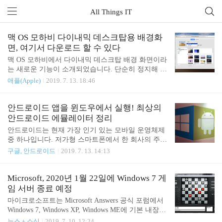
All Things IT
맥 OS 모하비 다이내믹 데스크탑용 배경화
면, 여기서 다운로드 할 수 있다
맥 OS 모하비에서 다이내믹 데스크탑 배경 화면이라
는 새로운 기능이 소개되었습니다. 단순히 정지해 있
는 사진 대신 현재의 시간에 따라 배경 화면 사진에
애플(Apple)
2019. 7. 13. 18:46
변화가 생기는 기능인데요. 바탕 화면에 떠있는 태양
의 위치가 시간에 따라 변한다면 시계를 볼 필요가
없겠죠? 이 기능에서 한 가지 아쉬운 점은 기본적으
안드로이드 앱을 윈도우에서 실행! 최상의
로 포함된 배경의 수가 너무 적다는 점입니다. 제공
안드로이드 에뮬레이터 정리
하는 배경 화면은 단 두개이고 그나마도 실제 사진을
안드로이드는 현재 가장 인기 있는 모바일 운영체제
사용하는 배경 화면은 하나뿐입니다. 다른 하나는 현
중 하나입니다. 저가형 스마트폰에서 한 회사의 주력
재의 시간을 반영해 그라데이션의 색상이 변하는 형
기종에 이르기까지다양한 종류의 스마트폰에서 안드
구글, 안드로이드
2019. 7. 13. 14:13
태입니다. 그렇지만 아직 실망하기는 이릅니다. 애플
로이드를 사용합니다. 안드로이드는 스마트 기기에
이 제공하는 배경 화면이 세상의 전부는 아닙니다.
서뿐만 아니라 적합한 에뮬레이터를 사용하면 컴퓨
다인 월스 다이내믹 데스크탑용 배경 화면을 찾다 보
터에서도 실행할 수 있다는 점이 하나의 장점입니다.
Microsoft, 2020년 1월 22일에 Windows 7 게
면 제일 먼저 마주치게 되는 곳이 바로 다인 월스입
구입한지 조금 시간이 지난 컴퓨터도 안드로이드를
임 서버 종료 예정
니다. 우..
실행할 수 있다면 좀 더 유용하게 다양한 활용이 가
마이크로소프트는 Microsoft Answers 공식 포럼​에서
능하겠죠. 윈도우에서 사용할 수 있는 무료 안드로이
Windows 7, Windows XP, Windows ME에 기본 내장되
드 에뮬레이터로는 여러 프로그램이 나와 있습니다.
어 있는 인터넷 대전게임의 게임 서버 운영을 종료할
뉴스 + 소식
2019. 7. 10. 12:24