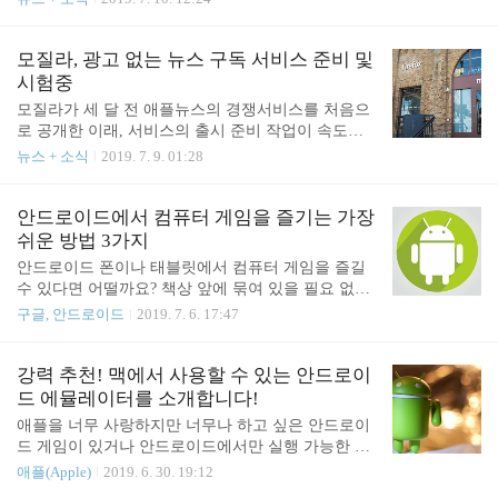
프로그램마다 성능이나 화면 구성, 완성도가 다른데
예정이라고 밝혔습니다. Windows 7의 지원 기간은
요. 아래에서 최고라고 할 만한 안드로이드 에뮬레이
앞으로 단 몇달만 남은 상황입니다. 마이크로소프트
터를 정리해 소개해 보겠습니다. 녹스 프로그램에서
는 2020년 1월 14일부로 Windows 7에 대한 지원을 종
모질라, 광고 없는 뉴스 구독 서비스 준비 및
사용하고 있는 안드로이드 버전이 조금 아쉽기는 하
료합니다. 일반 사용자를 대상으로 한 다가올 지원
시험중
지만(롤리팝 5.1.1 ..
종료에 대한 알림은 컴퓨터 시작시 표시되는 별도의
모질라가 세 달 전 애플뉴스의 경쟁서비스를 처음으
알림창을 통해 이미 이루어진 상태입니다. 기업고객
로 공개한 이래, 서비스의 출시 준비 작업이 속도를
과 교육기관의 경우 지원 기간을 최대 3년 연장할 수
내고 있는 것으로 보입니다. 복수의 출처​에 따르면,
뉴스 + 소식
2019. 7. 9. 01:28
있지만 아쉽게도 일반 사용자는 여기에 해당하지 않
모질라는 일부 사용자에게 곧 있을 베타 서비스 개시
습니다. 지원이 종료되더라도 Windows 7을 계속해서
행사에 참여해 달라고 초청하는 초대장을 발송했다
사용할 수 있지만 윈도우 업데이트를 비롯한 일부..
고 합니다. 초대장에서 모질라는 해당 서비스를 "파
안드로이드에서 컴퓨터 게임을 즐기는 가장
이어폭스 애드프리 인터넷"이라고 불렀는데, 이렇게
쉬운 방법 3가지
지칭한 이유는 사용자가 평소 선호하는 매체를 광고
안드로이드 폰이나 태블릿에서 컴퓨터 게임을 즐길
를 보지 않고도 읽을 수 있게 해주기 때문인 것으로
수 있다면 어떨까요? 책상 앞에 묶여 있을 필요 없이
보입니다. 공식 사이트의 구독 서비스를 소개하는 페
언제 어디서나 자유롭게 PC용 게임을 즐길 수 있겠
구글, 안드로이드
2019. 7. 6. 17:47
이지에서는 한 달 이용료가 5달러라고 안내하고 있
죠. 안드로이드 게임이 발전을 거듭하고 있지만 컴퓨
습니다. 이 구독료로 발생한 수익은 사용자가 구독중
터 게임 보다는 아직 2% 부족한 부분이 있습니다. 좀
인 매체와 직접적으로 공유하며, 이를 통해 해당 매
더 깊이 있고 본격적인 게임을 즐기고 싶다면 PC 게
강력 추천! 맥에서 사용할 수 있는 안드로이
체는 가독성을 해치는 광고를 배치하지 않고도 계속
임만한게 없죠. 혹시 안드로이드에서 컴퓨터 게임을
드 에뮬레이터를 소개합니다!
해서 훌륭한 ..
즐겨 보신 적이 있으신가요? 생각만 하고 아직 시도
애플을 너무 사랑하지만 너무나 하고 싶은 안드로이
는 해보지 않으셨다구요? 그렇다면 이번 기회에 시도
드 게임이 있거나 안드로이드에서만 실행 가능한 앱
해보시는 건 어떨까요? 아래에서 안드로이드에서 컴
이 있다면 에뮬레이터가 필요합니다. 안드로이드 에
애플(Apple)
2019. 6. 30. 19:12
퓨터 게임을 즐기는 방법을 살펴보겠습니다. 방법 1.
뮬레이터가 있으면 플레이 스토어에 있는 앱이나 게